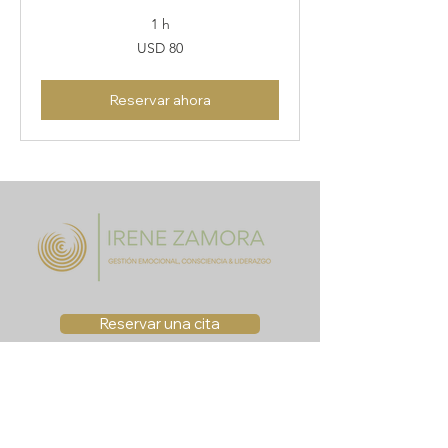
1 h
80
USD 80
dólares
estadounidenses
Reservar ahora
Reservar una cita
Con una pasión inquebrantable por el