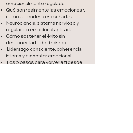
emocionalmente regulado
Qué son realmente las emociones y
cómo aprender a escucharlas
Neurociencia, sistema nervioso y
regulación emocional aplicada
Cómo sostener el éxito sin
desconectarte de ti mismo
Liderazgo consciente, coherencia
interna y bienestar emocional
Los 5 pasos para volver a ti desde
más presencia y consciencia
Prácticas de respiración, presencia,
autoindagación y regulación
emocional para la vida cotidiana
Descargar la guía